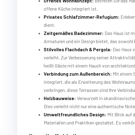
Offenes Wohnkonzept:
Betreten Sie das Hau
offene Küche integriert ist.
Privates Schlafzimmer-Refugium:
Erleben
dient.
Zeitgemäßes Badezimmer:
Das Haus ist m
Armaturen und ein Design bietet, das sowohl Fu
Stilvolles Flachdach & Pergola:
Das Haus ve
verleiht. Zur Verbesserung seiner Attraktivit
heißt Gäste mit einem Hauch von architekton
Verbindung zum Außenbereich:
Mit einem 
integriert, die als Erweiterung des Wohnraum
verbringen, diese Terrassen sind Ihre Verbindu
Holzbauweise:
Verwurzelt in skandinavische
Dies verleiht nicht nur eine authentische Note
Umweltfreundliches Design:
Mit Blick auf
Materialien und Praktiken gestaltet. Es verk