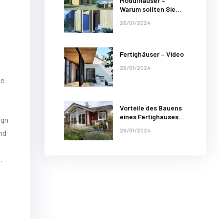
Modulhäuser –
Warum sollten Sie
sich für ein Norges
26/01/2024
Hus Modulhaus
entscheiden?
Fertighäuser – Video
26/01/2024
te
Vorteile des Bauens
eines Fertighauses
ign
mit Werkspaket von
26/01/2024
nd
Norges Hus
Budgetvorteil
.