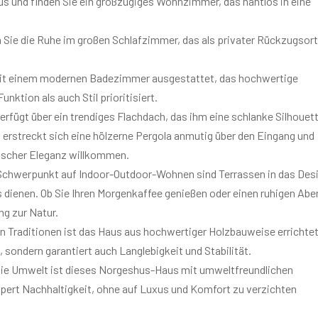
s und finden Sie ein großzügiges Wohnzimmer, das nahtlos in eine
 Sie die Ruhe im großen Schlafzimmer, das als privater Rückzugsort
it einem modernen Badezimmer ausgestattet, das hochwertige
nktion als auch Stil prioritisiert.
rfügt über ein trendiges Flachdach, das ihm eine schlanke Silhouet
ät erstreckt sich eine hölzerne Pergola anmutig über den Eingang und
ischer Eleganz willkommen.
Schwerpunkt auf Indoor-Outdoor-Wohnen sind Terrassen in das Des
s dienen. Ob Sie Ihren Morgenkaffee genießen oder einen ruhigen Abe
ng zur Natur.
n Traditionen ist das Haus aus hochwertiger Holzbauweise errichtet
, sondern garantiert auch Langlebigkeit und Stabilität.
 die Umwelt ist dieses Norgeshus-Haus mit umweltfreundlichen
örpert Nachhaltigkeit, ohne auf Luxus und Komfort zu verzichten