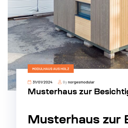
MODULHAUS AUS HOLZ
31/01/2024
By
norgesmodular
Musterhaus zur Besichti
Musterhaus zur B