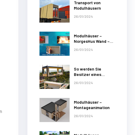
Transport von
Modulhäusern
26/01/2024
Modulhäuser –
NorgesHus Wand –
Brandschutztest
26/01/2024
So werden Sie
Besitzer eines
NorgesHus
26/01/2024
Modulhauses!
Modulhäuser –
Montageanimation
n
26/01/2024