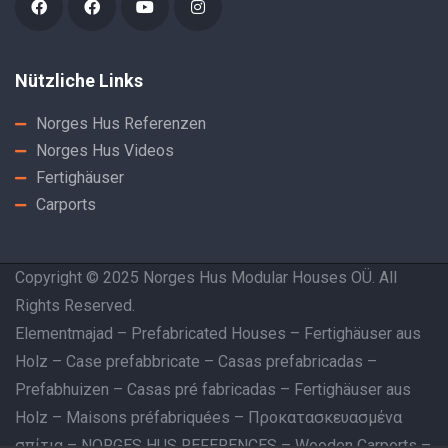
Nützliche Links
Norges Hus Referenzen
Norges Hus Videos
Fertighäuser
Carports
Copyright © 2025 Norges Hus Modular Houses OÜ. All
Rights Reserved.
Elementmajad
–
Prefabricated Houses
–
Fertighäuser aus
Holz
–
Case prefabbricate
–
Casas prefabricadas
–
Prefabhuizen
–
Casas pré fabricadas
–
Fertighäuser aus
Holz
–
Maisons préfabriquées
–
Προκατασκευασμένα
σπίτια
–
NORGES HUS REFERENCES
–
Wooden Carports
–